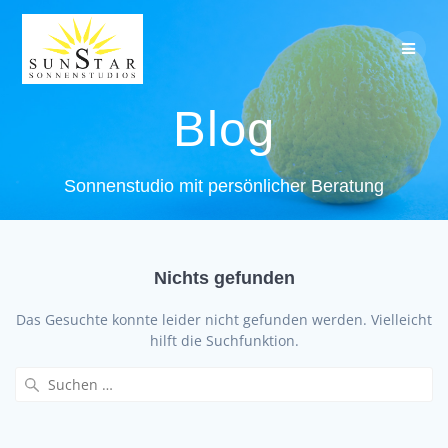
Zum
Inhalt
springen
Blog
Sonnenstudio mit persönlicher Beratung
Nichts gefunden
Das Gesuchte konnte leider nicht gefunden werden. Vielleicht
hilft die Suchfunktion.
Suchen
nach: