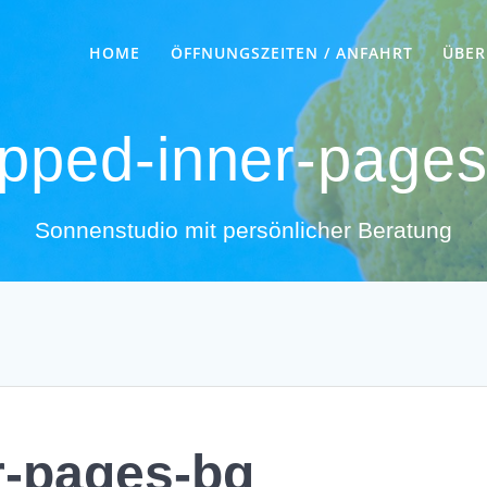
HOME
ÖFFNUNGSZEITEN / ANFAHRT
ÜBER
pped-inner-page
Sonnenstudio mit persönlicher Beratung
r-pages-bg