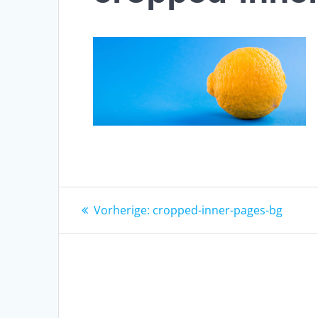
Beitragsnavigation
Vorheriger
Vorherige:
cropped-inner-pages-bg
Beitrag: