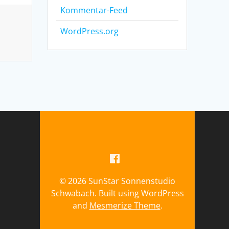
Kommentar-Feed
WordPress.org
© 2026 SunStar Sonnenstudio
Schwabach. Built using WordPress
and
Mesmerize Theme
.