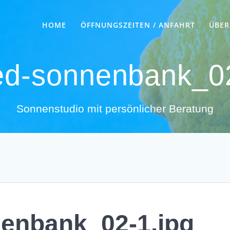
HOME
ÖFFNUNGSZEITEN / ANFAHRT
ÜBER
ed-sonnenbank_02
Sonnenstudio mit persönlicher Beratung
enbank_02-1.jpg