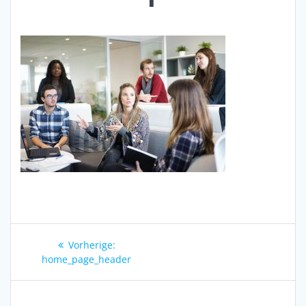
Beitragsnavigation
Vorheriger
Vorherige:
Beitrag:
home_page_header