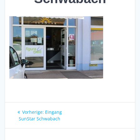
Beitragsnavigation
Vorheriger
Vorherige:
Eingang
Beitrag:
SunStar Schwabach