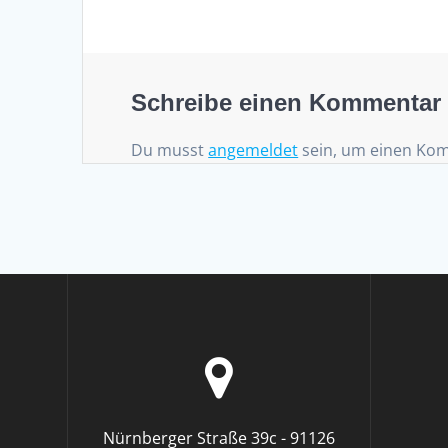
Schreibe einen Kommentar
Du musst
angemeldet
sein, um einen Ko
Nürnberger Straße 39c - 91126