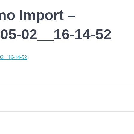
mo Import –
-05-02__16-14-52
02__16-14-52