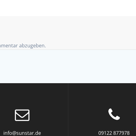
mmentar abzugeben.
info@sunstar.de
09122 877978