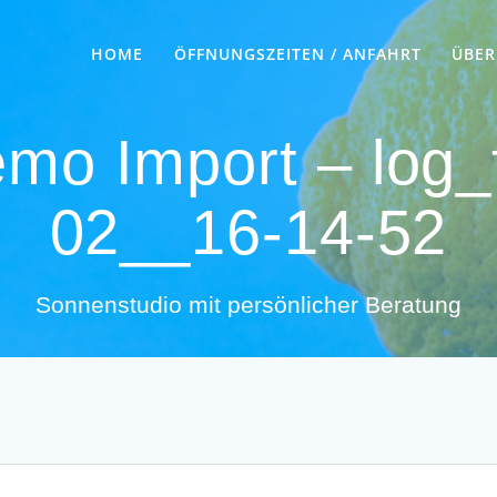
HOME
ÖFFNUNGSZEITEN / ANFAHRT
ÜBER
mo Import – log_
02__16-14-52
Sonnenstudio mit persönlicher Beratung