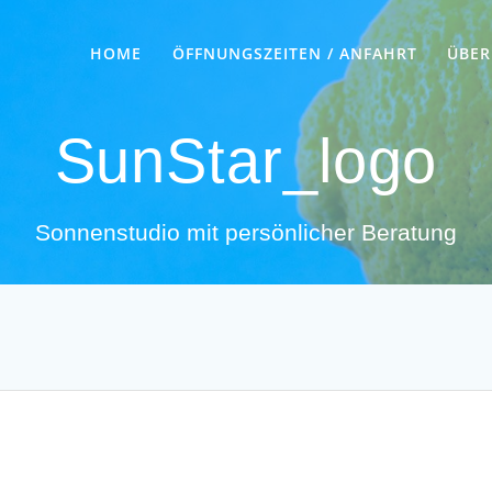
HOME
ÖFFNUNGSZEITEN / ANFAHRT
ÜBER
SunStar_logo
Sonnenstudio mit persönlicher Beratung