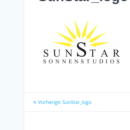
Beitragsnavigation
Vorheriger
Vorherige:
SunStar_logo
Beitrag: