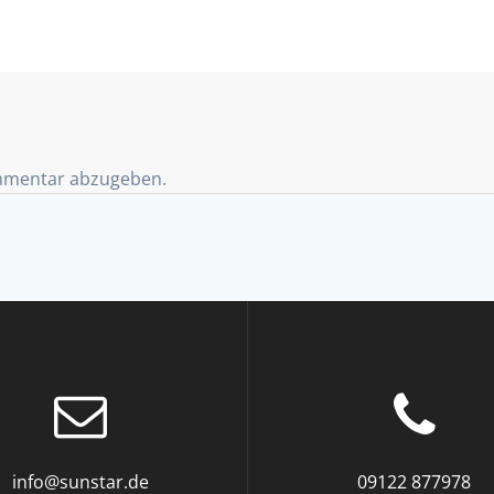
mmentar abzugeben.
info@sunstar.de
09122 877978